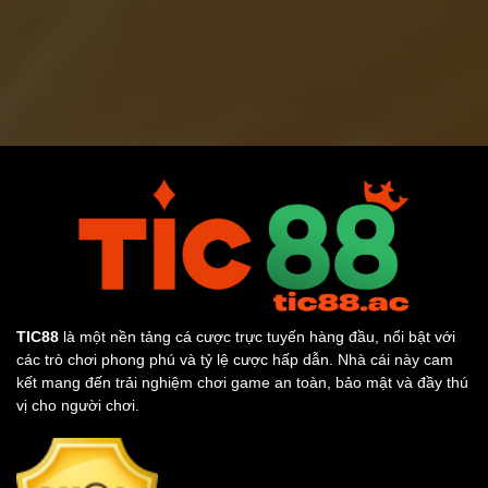
Giao diện của sảnh casino trực tuyến tại đây được thiết
kế tỉ mỉ, với sự kết hợp màu sắc hài hòa và hiệu ứng âm
thanh sống động, tạo cảm giác như bạn đang ngồi trong
một sòng bạc quốc tế thực sự.
TIC88 thường xuyên cập nhật các trò chơi nổi tiếng như
Baccarat, Poker, Blackjack, Roulette, Fantan và nhiều
biến thể hấp dẫn khác. Mỗi trò chơi đều được lập trình
cẩn thận với chất lượng đồ họa cao, thao tác mượt mà
và độ chân thực vượt trội.
Vòng Quay May Mắn
TIC88
là một nền tảng cá cược trực tuyến hàng đầu, nổi bật với
TIC88 mang đến cho bạn một hình thức giải trí hiện đại
các trò chơi phong phú và tỷ lệ cược hấp dẫn. Nhà cái này cam
kết mang đến trải nghiệm chơi game an toàn, bảo mật và đầy thú
thông qua xổ số online, nơi bạn dễ dàng tham gia và có
vị cho người chơi.
cơ hội trúng thưởng lớn. Với giao diện thân thiện, thao
tác nhanh chóng và kết quả minh bạch, loại hình giải trí
này tại TIC88 đang thu hút một lượng lớn người chơi