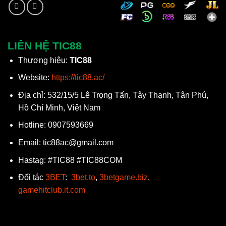
TIC88 cung cấp một hệ thống kèo cược phong phú, ví
dụ như kèo châu Á (handicap), kèo châu Âu (1×2), kèo
Tài/Xỉu, giúp bạn dễ dàng chọn lựa hình thức cá cược
LIÊN HỆ TIC88
phù hợp với chiến thuật và khả năng phân tích của mình.
Thương hiệu:
TIC88
Ngoài ra, TIC88 còn bao phủ hầu hết các giải đấu bóng
Website:
https://tic88.ac/
đá lớn nhỏ trên toàn cầu, từ World Cup, Euro,
Địa chỉ:
532/15/5 Lê Trọng Tấn, Tây Thạnh, Tân Phú,
Champions League đến các giải quốc nội. Điều này
Hồ Chí Minh, Việt Nam
mang đến trải nghiệm cá cược đa dạng và không giới
hạn cho mọi người chơi, dù là người mới bắt đầu hay
Hotline:
0907593669
chuyên gia soi kèo lâu năm.
Email:
tic88ac@gmail.com
Hastag: #TIC88 #TIC88COM
Vũ Trụ Bắn Cá Hấp Dẫn
TIC88 mang đến cho người chơi trò chơi bắn cá hấp
Đối tác
3BET
:
3bet.to
,
3betgame.biz
,
dẫn với thiết kế giao diện sống động, màu sắc tươi sáng
gamehitclub.it.com
và hiệu ứng hình ảnh chân thực.
Cách chơi tại TIC88 được thiết kế đơn giản nhưng đầy