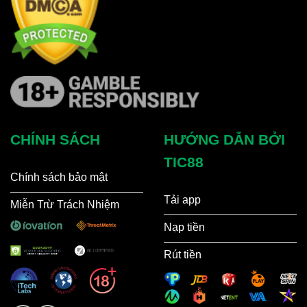
truy cập mỗi ngày.
Tại đây, bạn có thể lựa chọn nhiều hình thức khác nhau,
từ các loại xổ số truyền thống như Miền Bắc, Miền
Trung, Miền Nam đến xổ số siêu tốc và lô tô hiện đại.
CHÍNH SÁCH
HƯỚNG DẪN BỞI
TIC88
Chính sách bảo mật
Tải app
Miễn Trừ Trách Nhiệm
Nạp tiền
Rút tiền
Cá Cược Thể Thao Đa Dạng tại TIC88
Cá Cược Thể Thao Đa Dạng tại TIC88