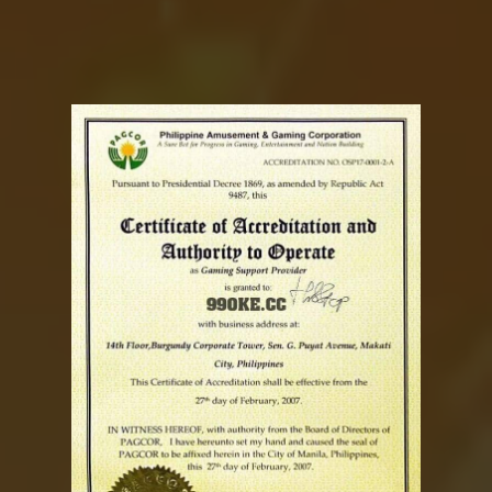
hồi nhanh nhẹn và chính xác. Dịch vụ hỗ trợ hoạt động
24/7, kể cả trong các ngày lễ và cuối tuần, bảo đảm rằng
bạn luôn có thể
liên hệ TIC88
kịp thời khi cần.
Ứng dụng đa nền tảng, thuận tiện
So với phiên bản truy cập qua trình duyệt web, ứng dụng
di động hoạt động mượt mà, có tốc độ xử lý nhanh và
tương thích hoàn hảo với cả hệ điều hành Android lẫn
iOS.
Một ưu điểm vượt trội của ứng dụng của thương hiệu là
khả năng vượt qua tình trạng bị chặn link truy cập, một
vấn đề thường gặp ở những khu vực có quy định hạn
chế về cá cược trực tuyến.