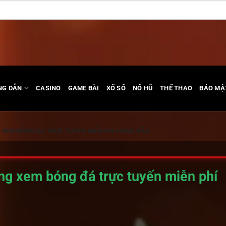
NG DẪN
CASINO
GAME BÀI
XỔ SỐ
NỔ HŨ
THỂ THAO
BẢO MẬ
 XEM BÓNG ĐÁ TRỰC TUYẾN MIỄN PHÍ HÀNG ĐẦU
g xem bóng đá trực tuyến miễn phí