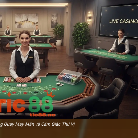
ng Quay May Mắn và Cảm Giác Thú Vị