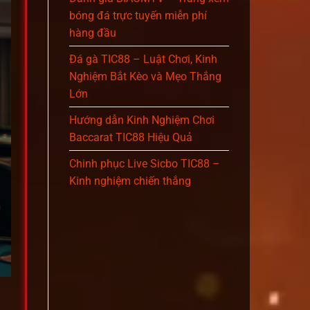
bóng đá trực tuyến miễn phí
hàng đầu
Đá gà TIC88 – Luật Chơi, Kinh
Nghiệm Bắt Kèo và Mẹo Thắng
Lớn
Hướng dẫn Kinh Nghiệm Chơi
Baccarat TIC88 Hiệu Quả
Chinh phục Live Sicbo TIC88 –
Kinh nghiệm chiến thắng