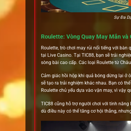
Sự Đa Dạ
Roulette: Vòng Quay May Mắn và 
Roulette, trò chơi may rủi nổi tiếng với bà
tại Live Casino. Tại TIC88, bạn sẽ trải ngh
sòng bài cao cấp. Các loại Roulette từ Ch
Cảm giác hồi hộp khi quả bóng dừng lại ở ô
sẽ tạo ra trải nghiệm khác nhau. Bạn có thể
Roulette chủ yếu dựa vào vận may, vì vậy quả
TIC88 cũng hỗ trợ người chơi với tính năng 
dù điều này có thể tăng cơ hội thắng, nhưn