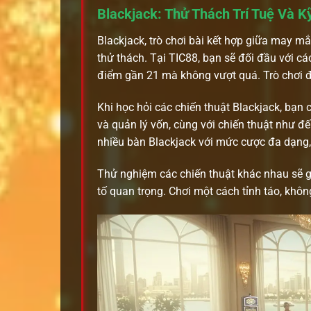
Blackjack: Thử Thách Trí Tuệ Và K
Blackjack, trò chơi bài kết hợp giữa may mắ
thử thách. Tại TIC88, bạn sẽ đối đầu với cá
điểm gần 21 mà không vượt quá. Trò chơi đò
Khi học hỏi các chiến thuật Blackjack, bạn 
và quản lý vốn, cùng với chiến thuật như đ
nhiều bàn Blackjack với mức cược đa dạng,
Thử nghiệm các chiến thuật khác nhau sẽ g
tố quan trọng. Chơi một cách tỉnh táo, không