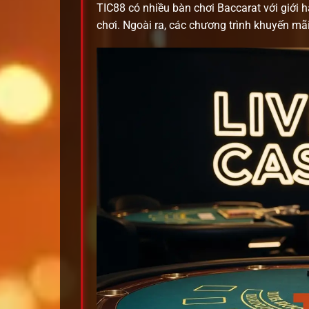
TIC88 có nhiều bàn chơi Baccarat với giới
chơi. Ngoài ra, các chương trình khuyến mã