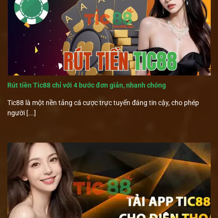
Rút tiền Tic88 chỉ với 4 bước đơn giản, nhanh chóng
Tic88 là một nền tảng cá cược trực tuyến đáng tin cậy, cho phép
người [...]