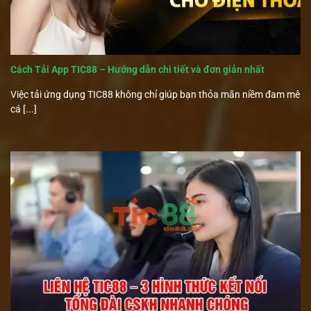
Cách Tải App TIC88 – Hướng dẫn chi tiết và đơn giản nhất
Việc tải ứng dụng TIC88 không chỉ giúp bạn thỏa mãn niềm đam mê
cá [...]